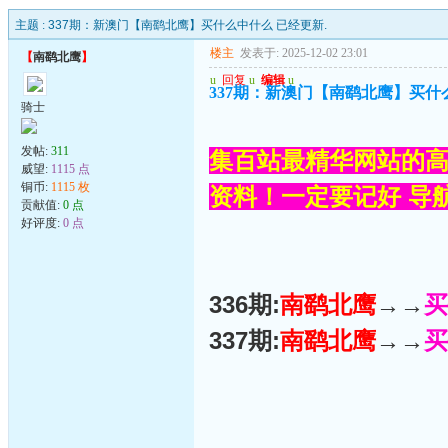
主题 :
337期：新澳门【南鹞北鹰】买什么中什么 已经更新.
楼主
发表于: 2025-12-02 23:01
【
南鹞北鹰
】
u
回复
u
编辑
u
337期：新澳门【南鹞北鹰】买什
骑士
发帖:
311
集百站最精华网站的高
威望:
1115 点
铜币:
1115 枚
资料！一定要记好 导航网
贡献值:
0 点
好评度:
0 点
336期:
南鹞北鹰
→→
买
337期:
南鹞北鹰
→→
买