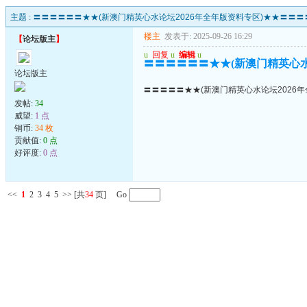
主题 :
〓〓〓〓〓〓★★(新澳门精英心水论坛2026年全年版资料专区)★★〓〓〓
楼主
发表于: 2025-09-26 16:29
【
论坛版主
】
u
回复
u
编辑
u
〓〓〓〓〓〓★★(新澳门精英心水
论坛版主
〓〓〓〓〓★★(新澳门精英心水论坛2026
发帖:
34
威望:
1 点
铜币:
34 枚
贡献值:
0 点
好评度:
0 点
<<
1
2
3
4
5
>>
[共
34
页] Go