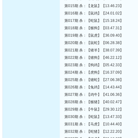
第015期 杀：【龙鼠】【13.46.23】
第016期 杀：【鼠鸡】【24.01.02】
第017期 杀：【蛇鼠】【15.18.24】
第018期 杀：【猴狗】【03.47.31】
第019期 杀：【鼠虎】【36.09.40】
第020期 杀：【鼠蛇】【06.28.38】
第021期 杀：【猪羊】【38.07.39】
第022期 杀：【猪狗】【46.22.12】
第023期 杀：【狗鸡】【05.42.33】
第024期 杀：【虎狗】【16.37.09】
第025期 杀：【猪蛇】【27.06.38】
第026期 杀：【兔鸡】【14.43.44】
第027期 杀：【鸡牛】【41.06.36】
第028期 杀：【猴猪】【40.02.47】
第029期 杀：【牛鼠】【29.30.12】
第030期 杀：【蛇鼠】【13.47.33】
第031期 杀：【马虎】【10.44.40】
第032期 杀：【蛇猪】【12.22.20】