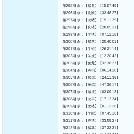
第295期 杀：【猪龙】【15.07.49】
第296期 杀：【狗猴】【33.48.27】
第297期 杀：【龙猪】【19.11.39】
第298期 杀：【狗猪】【28.05.31】
第299期 杀：【羊猪】【07.12.18】
第300期 杀：【猪羊】【20.40.01】
第301期 杀：【牛蛇】【26.31.14】
第302期 杀：【羊虎】【12.20.42】
第303期 杀：【兔龙】【32.38.27】
第304期 杀：【鸡狗】【06.14.20】
第305期 杀：【猴虎】【24.11.38】
第306期 杀：【羊鸡】【47.36.17】
第307期 杀：【猪虎】【03.09.13】
第308期 杀：【龙羊】【17.12.34】
第309期 杀：【龙猪】【01.12.26】
第310期 杀：【羊蛇】【07.45.16】
第311期 杀：【虎猪】【33.09.27】
第312期 杀：【猪马】【37.33.31】