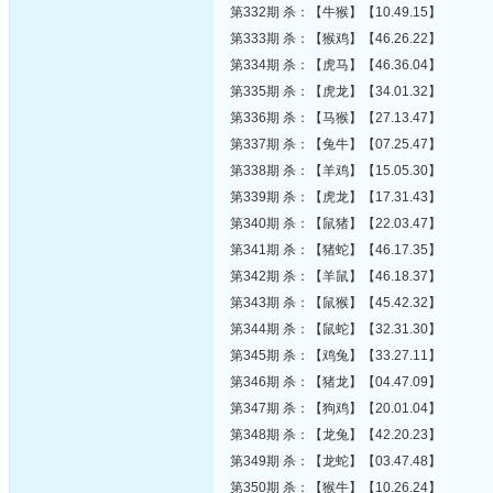
第332期 杀：【牛猴】【10.49.15】
第333期 杀：【猴鸡】【46.26.22】
第334期 杀：【虎马】【46.36.04】
第335期 杀：【虎龙】【34.01.32】
第336期 杀：【马猴】【27.13.47】
第337期 杀：【兔牛】【07.25.47】
第338期 杀：【羊鸡】【15.05.30】
第339期 杀：【虎龙】【17.31.43】
第340期 杀：【鼠猪】【22.03.47】
第341期 杀：【猪蛇】【46.17.35】
第342期 杀：【羊鼠】【46.18.37】
第343期 杀：【鼠猴】【45.42.32】
第344期 杀：【鼠蛇】【32.31.30】
第345期 杀：【鸡兔】【33.27.11】
第346期 杀：【猪龙】【04.47.09】
第347期 杀：【狗鸡】【20.01.04】
第348期 杀：【龙兔】【42.20.23】
第349期 杀：【龙蛇】【03.47.48】
第350期 杀：【猴牛】【10.26.24】