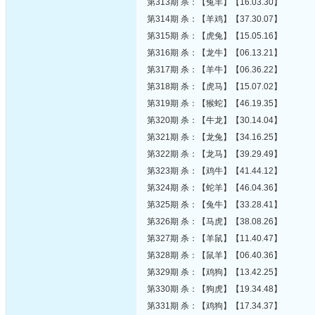
第313期 杀：【兔羊】【16.03.30】
第314期 杀：【羊鸡】【37.30.07】
第315期 杀：【虎兔】【15.05.16】
第316期 杀：【龙牛】【06.13.21】
第317期 杀：【羊牛】【06.36.22】
第318期 杀：【虎马】【15.07.02】
第319期 杀：【猴蛇】【46.19.35】
第320期 杀：【牛龙】【30.14.04】
第321期 杀：【龙兔】【34.16.25】
第322期 杀：【龙马】【39.29.49】
第323期 杀：【鸡牛】【41.44.12】
第324期 杀：【蛇羊】【46.04.36】
第325期 杀：【兔牛】【33.28.41】
第326期 杀：【马虎】【38.08.26】
第327期 杀：【羊鼠】【11.40.47】
第328期 杀：【鼠羊】【06.40.36】
第329期 杀：【鸡狗】【13.42.25】
第330期 杀：【狗虎】【19.34.48】
第331期 杀：【鸡狗】【17.34.37】