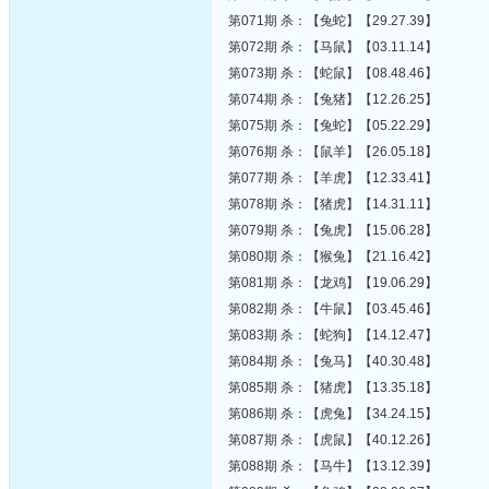
第071期 杀：【兔蛇】【29.27.39】
第072期 杀：【马鼠】【03.11.14】
第073期 杀：【蛇鼠】【08.48.46】
第074期 杀：【兔猪】【12.26.25】
第075期 杀：【兔蛇】【05.22.29】
第076期 杀：【鼠羊】【26.05.18】
第077期 杀：【羊虎】【12.33.41】
第078期 杀：【猪虎】【14.31.11】
第079期 杀：【兔虎】【15.06.28】
第080期 杀：【猴兔】【21.16.42】
第081期 杀：【龙鸡】【19.06.29】
第082期 杀：【牛鼠】【03.45.46】
第083期 杀：【蛇狗】【14.12.47】
第084期 杀：【兔马】【40.30.48】
第085期 杀：【猪虎】【13.35.18】
第086期 杀：【虎兔】【34.24.15】
第087期 杀：【虎鼠】【40.12.26】
第088期 杀：【马牛】【13.12.39】