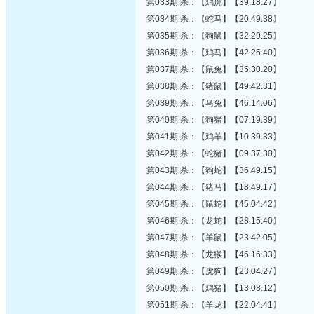
第033期 杀：【鸡虎】【39.18.27】
第034期 杀：【蛇马】【20.49.38】
第035期 杀：【狗鼠】【32.29.25】
第036期 杀：【鸡马】【42.25.40】
第037期 杀：【鼠兔】【35.30.20】
第038期 杀：【猪鼠】【49.42.31】
第039期 杀：【马兔】【46.14.06】
第040期 杀：【狗猪】【07.19.39】
第041期 杀：【鸡羊】【10.39.33】
第042期 杀：【蛇猪】【09.37.30】
第043期 杀：【狗蛇】【36.49.15】
第044期 杀：【猪马】【18.49.17】
第045期 杀：【鼠蛇】【45.04.42】
第046期 杀：【龙蛇】【28.15.40】
第047期 杀：【羊鼠】【23.42.05】
第048期 杀：【龙猴】【46.16.33】
第049期 杀：【虎狗】【23.04.27】
第050期 杀：【鸡猪】【13.08.12】
第051期 杀：【羊龙】【22.04.41】