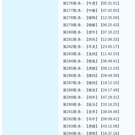
第276期 杀：【牛虎】【05.31.01】
第277期 杀：【牛猴】【47.42.05】
第278期 杀：【猪狗】【12.35.09】
第279期 杀：【猪猴】【06.25.43】
第280期 杀：【虎牛】【07.16.22】
第281期 杀：【鸡马】【12.06.33】
第282期 杀：【羊龙】【23.45.17】
第283期 杀：【龙鸡】【11.42.15】
第284期 杀：【猪兔】【36.49.41】
第285期 杀：【虎猪】【09.12.24】
第286期 杀：【猪鸡】【09.49.39】
第287期 杀：【猪鸡】【19.12.10】
第288期 杀：【猪龙】【24.17.49】
第289期 杀：【鸡羊】【47.29.31】
第290期 杀：【鼠马】【33.16.25】
第291期 杀：【龙羊】【38.04.48】
第292期 杀：【马牛】【06.09.41】
第293期 杀：【虎猪】【43.12.08】
第294期 杀：【虎狗】【16.37.18】