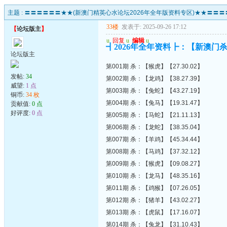
主题 :
〓〓〓〓〓〓★★(新澳门精英心水论坛2026年全年版资料专区)★★〓〓〓
33楼
发表于: 2025-09-26 17:12
【
论坛版主
】
u
回复
u
编辑
u
┫2026年全年资料┣：【新澳门杀
论坛版主
第001期 杀：【猴虎】【27.30.02】
发帖:
34
第002期 杀：【龙鸡】【38.27.39】
威望:
1 点
第003期 杀：【兔蛇】【43.27.19】
铜币:
34 枚
第004期 杀：【兔马】【19.31.47】
贡献值:
0 点
好评度:
0 点
第005期 杀：【马蛇】【21.11.13】
第006期 杀：【龙蛇】【38.35.04】
第007期 杀：【羊鸡】【45.34.44】
第008期 杀：【马鸡】【37.32.12】
第009期 杀：【猴虎】【09.08.27】
第010期 杀：【龙马】【48.35.16】
第011期 杀：【鸡猴】【07.26.05】
第012期 杀：【猪羊】【43.02.27】
第013期 杀：【虎鼠】【17.16.07】
第014期 杀：【兔龙】【31.10.43】