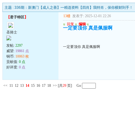
主题 :
336期：新澳门【成人之善】━精选资料【四肖】我特肖，保你横财到手！
13楼
发表于: 2025-12-01 22:26
【
君子特区
】
u
回复
u
编辑
u
一定要顶你 真是佩服啊
圣骑士
发帖:
2297
一定要顶你 真是佩服啊
威望:
19861 点
铜币:
10063 枚
贡献值:
0 点
好评度:
0 点
<<
11
12
13
14
15
16
17
18
>>
[共
29
页] Go