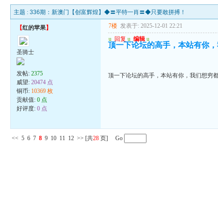
主题 :
336期：新澳门【创富辉煌】◆〓平特一肖〓◆只要敢拼搏！
7楼
发表于: 2025-12-01 22:21
【
红的苹果
】
u
回复
u
编辑
u
顶一下论坛的高手，本站有你，
圣骑士
发帖:
2375
顶一下论坛的高手，本站有你，我们想穷
威望:
20474 点
铜币:
10369 枚
贡献值:
0 点
好评度:
0 点
<<
5
6
7
8
9
10
11
12
>>
[共
28
页] Go