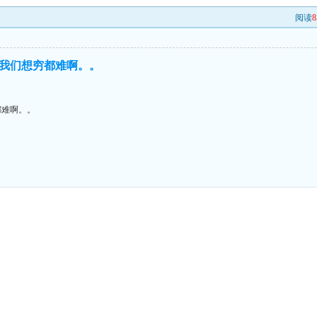
阅读
8
我们想穷都难啊。。
都难啊。。