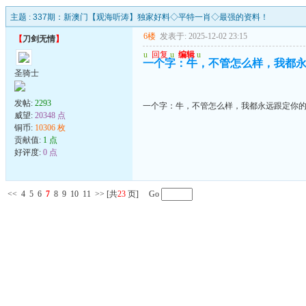
主题 :
337期：新澳门【观海听涛】独家好料◇平特一肖◇最强的资料！
6楼
发表于: 2025-12-02 23:15
【
刀剑无情
】
u
回复
u
编辑
u
一个字：牛，不管怎么样，我都
圣骑士
发帖:
2293
一个字：牛，不管怎么样，我都永远跟定你
威望:
20348 点
铜币:
10306 枚
贡献值:
1 点
好评度:
0 点
<<
4
5
6
7
8
9
10
11
>>
[共
23
页] Go