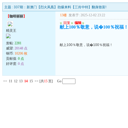
主题 :
337期：新澳门【烈火凤凰】劲爆来料【三肖中特】翻身致富!
13楼
发表于: 2025-12-02 23:22
【
咖啡丽丽
】
u
回复
u
编辑
u
献上100％敬意，说�100％祝福
精灵王
发帖:
2281
献上100％敬意，说�100％祝福！
威望:
20148 点
铜币:
10206 枚
贡献值:
0 点
好评度:
0 点
<<
11
12
13
14
15
>>
[共
15
页] Go