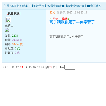
主题 :
337期：新澳门【幻境寻宝】‰最牛精装▇【稳中金牌六肖】▇永不止步
12楼
发表于: 2025-12-02 23:18
【
狄青取旗
】
u
回复
u
编辑
u
高手我跟你定了....你辛苦了
圣骑士
发帖:
2298
高手我跟你定了....你辛苦了
威望:
20254 点
铜币:
10259 枚
贡献值:
0 点
好评度:
0 点
<<
10
11
12
13
14
15
16
17
>>
[共
29
页] Go