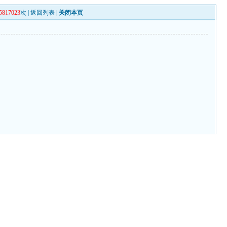
5817023
次 |
返回列表
|
关闭本页