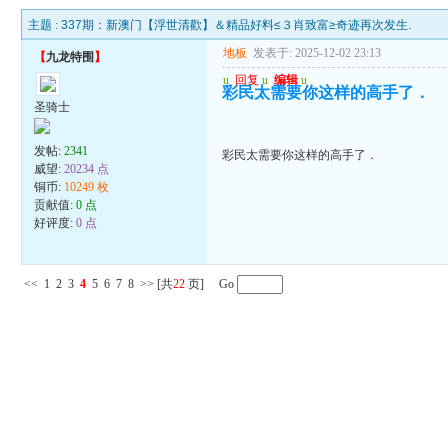
主题 :
337期：新澳门【浮世清歡】＆精品好料≤３肖致富≥奇迹再次发生.
地板
发表于: 2025-12-02 23:13
【
九龙特围
】
u
回复
u
编辑
u
彩民太需要你这样的高手了．
圣骑士
发帖:
2341
彩民太需要你这样的高手了．
威望:
20234 点
铜币:
10249 枚
贡献值:
0 点
好评度:
0 点
<<
1
2
3
4
5
6
7
8
>>
[共
22
页] Go