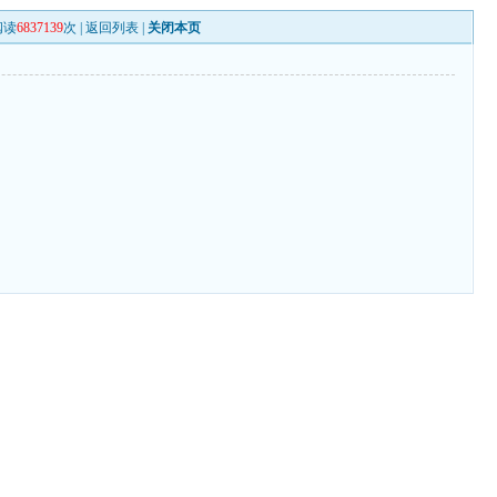
阅读
6837139
次 |
返回列表
|
关闭本页