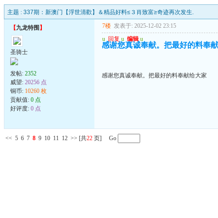
主题 :
337期：新澳门【浮世清歡】＆精品好料≤３肖致富≥奇迹再次发生.
7楼
发表于: 2025-12-02 23:15
【
九龙特围
】
u
回复
u
编辑
u
感谢您真诚奉献。把最好的料奉
圣骑士
发帖:
2352
感谢您真诚奉献。把最好的料奉献给大家
威望:
20256 点
铜币:
10260 枚
贡献值:
0 点
好评度:
0 点
<<
5
6
7
8
9
10
11
12
>>
[共
22
页] Go