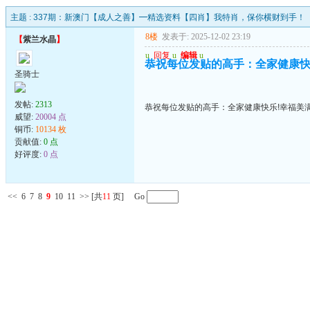
主题 :
337期：新澳门【成人之善】━精选资料【四肖】我特肖，保你横财到手！
8楼
发表于: 2025-12-02 23:19
【
紫兰水晶
】
u
回复
u
编辑
u
恭祝每位发贴的高手：全家健康快乐
圣骑士
发帖:
2313
恭祝每位发贴的高手：全家健康快乐!幸福美满
威望:
20004 点
铜币:
10134 枚
贡献值:
0 点
好评度:
0 点
<<
6
7
8
9
10
11
>>
[共
11
页] Go