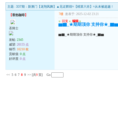
主题 :
337期：新澳门【龙翔凤舞】▲见证辉煌≈【精算六肖】≈从未被超越！
7楼
发表于: 2025-12-02 23:21
【
香热咖啡
】
u
回复
u
编辑
u
▆▇_★期期顶你 支持你★_▇
圣骑士
▆▇_★期期顶你 支持你★_▇▆
发帖:
2345
威望:
20155 点
铜币:
10210 枚
贡献值:
0 点
好评度:
0 点
<<
5
6
7
8
9
>>
[共
9
页] Go