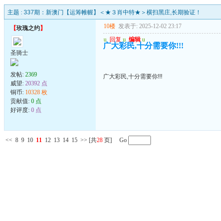
主题 :
337期：新澳门【运筹帷幄】＜★３肖中特★＞横扫黑庄,长期验证！
10楼
发表于: 2025-12-02 23:17
【
玫瑰之约
】
u
回复
u
编辑
u
广大彩民,十分需要你!!!
圣骑士
发帖:
2369
广大彩民,十分需要你!!!
威望:
20392 点
铜币:
10328 枚
贡献值:
0 点
好评度:
0 点
<<
8
9
10
11
12
13
14
15
>>
[共
28
页] Go