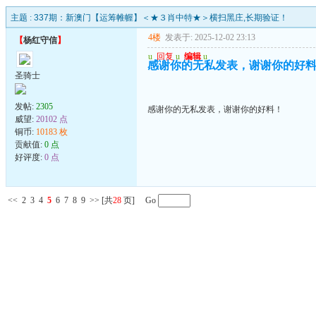
主题 :
337期：新澳门【运筹帷幄】＜★３肖中特★＞横扫黑庄,长期验证！
4楼
发表于: 2025-12-02 23:13
【
杨红守信
】
u
回复
u
编辑
u
感谢你的无私发表，谢谢你的好
圣骑士
发帖:
2305
感谢你的无私发表，谢谢你的好料！
威望:
20102 点
铜币:
10183 枚
贡献值:
0 点
好评度:
0 点
<<
2
3
4
5
6
7
8
9
>>
[共
28
页] Go