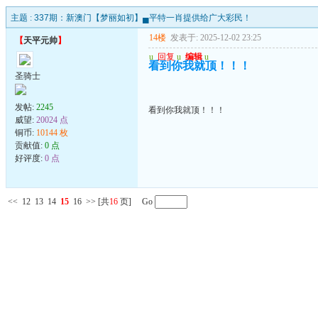
主题 :
337期：新澳门【梦丽如初】▄平特一肖提供给广大彩民！
14楼
发表于: 2025-12-02 23:25
【
天平元帅
】
u
回复
u
编辑
u
看到你我就顶！！！
圣骑士
发帖:
2245
看到你我就顶！！！
威望:
20024 点
铜币:
10144 枚
贡献值:
0 点
好评度:
0 点
<<
12
13
14
15
16
>>
[共
16
页] Go