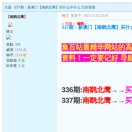
主题 :
337期：新澳门【南鹞北鹰】买什么中什么 已经更新.
楼主
发表于: 2025-12-02 23:01
【
南鹞北鹰
】
u
回复
u
编辑
u
337期：新澳门【南鹞北鹰】买什
骑士
发帖:
310
集百站最精华网站的高
威望:
1114 点
铜币:
1114 枚
资料！一定要记好 导航网
贡献值:
0 点
好评度:
0 点
336期:
南鹞北鹰
→→
买
337期:
南鹞北鹰
→→
买