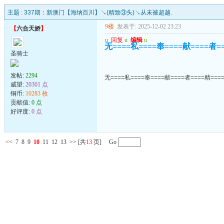
主题 :
337期：新澳门【海纳百川】↘(精致③头)↘从未被超越.
9楼
发表于: 2025-12-02 23:23
【
六合天娇
】
u
回复
u
编辑
u
无====私====奉====献====者=
圣骑士
发帖:
2294
无====私====奉====献====者====精===
威望:
20301 点
铜币:
10283 枚
贡献值:
0 点
好评度:
0 点
<<
7
8
9
10
11
12
13
>>
[共
13
页] Go