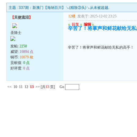
主题 :
337期：新澳门【海纳百川】↘(精致③头)↘从未被超越.
12楼
发表于: 2025-12-02 23:25
【
天使流泪
】
u
回复
u
编辑
u
辛苦了！将掌声和鲜花献给无私
圣骑士
发帖:
2250
辛苦了！将掌声和鲜花献给无私的高手！
威望:
19894 点
铜币:
10079 枚
贡献值:
0 点
好评度:
0 点
<<
10
11
12
13
>>
[共
13
页] Go