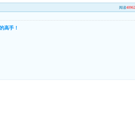
阅读
4096
的高手！