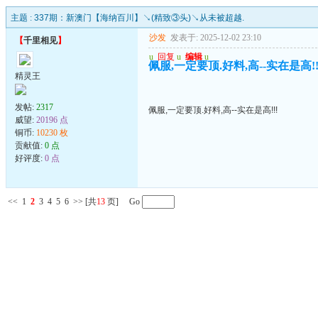
主题 :
337期：新澳门【海纳百川】↘(精致③头)↘从未被超越.
沙发
发表于: 2025-12-02 23:10
【
千里相见
】
u
回复
u
编辑
u
佩服,一定要顶.好料,高--实在是高!!
精灵王
发帖:
2317
佩服,一定要顶.好料,高--实在是高!!!
威望:
20196 点
铜币:
10230 枚
贡献值:
0 点
好评度:
0 点
<<
1
2
3
4
5
6
>>
[共
13
页] Go