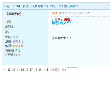
主题 :
337期：新澳门【梦雪樱飞】平特一肖！放心跟踪！
14楼
发表于: 2025-12-02 23:20
【
凤凰天使
】
u
回复
u
编辑
u
顶你再大中！！
圣骑士
发帖:
2277
顶你再大中！！
威望:
19924 点
铜币:
10094 枚
贡献值:
0 点
好评度:
0 点
<<
12
13
14
15
16
17
18
19
>>
[共
19
页] Go