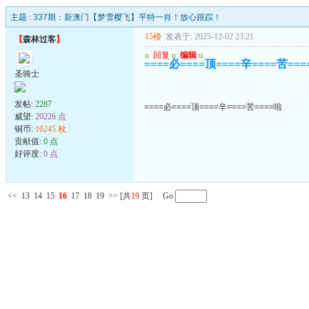
主题 :
337期：新澳门【梦雪樱飞】平特一肖！放心跟踪！
15楼
发表于: 2025-12-02 23:21
【
森林过客
】
u
回复
u
编辑
u
====必====顶====辛====苦==
圣骑士
发帖:
2287
====必====顶====辛====苦====啦
威望:
20226 点
铜币:
10245 枚
贡献值:
0 点
好评度:
0 点
<<
13
14
15
16
17
18
19
>>
[共
19
页] Go