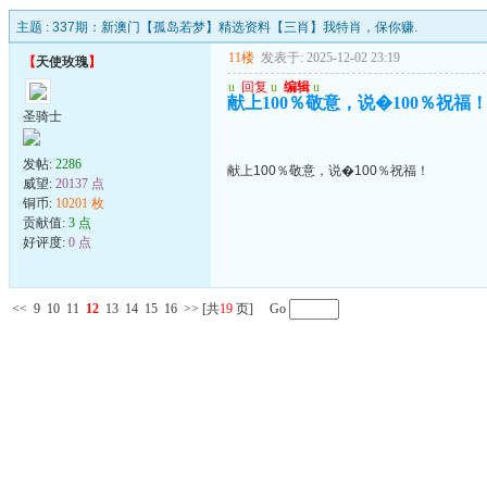
主题 :
337期：新澳门【孤岛若梦】精选资料【三肖】我特肖，保你赚.
11楼
发表于: 2025-12-02 23:19
【
天使玫瑰
】
u
回复
u
编辑
u
献上100％敬意，说�100％祝福
圣骑士
发帖:
2286
献上100％敬意，说�100％祝福！
威望:
20137 点
铜币:
10201 枚
贡献值:
3 点
好评度:
0 点
<<
9
10
11
12
13
14
15
16
>>
[共
19
页] Go