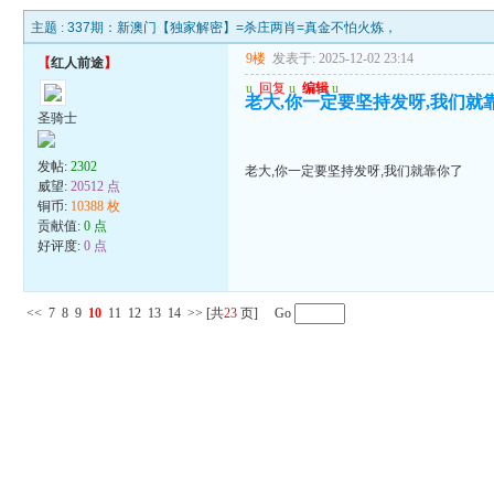
主题 :
337期：新澳门【独家解密】=杀庄两肖=真金不怕火炼，
9楼
发表于: 2025-12-02 23:14
【
红人前途
】
u
回复
u
编辑
u
老大,你一定要坚持发呀,我们就
圣骑士
发帖:
2302
老大,你一定要坚持发呀,我们就靠你了
威望:
20512 点
铜币:
10388 枚
贡献值:
0 点
好评度:
0 点
<<
7
8
9
10
11
12
13
14
>>
[共
23
页] Go