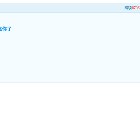
阅读
6708
靠你了