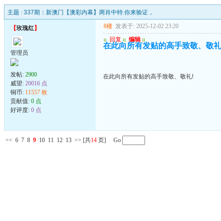
主题 :
337期：新澳门【澳彩内幕】两肖中特.你来验证，
8楼
发表于: 2025-12-02 23:20
【
玫瑰红
】
u
回复
u
编辑
u
在此向所有发贴的高手致敬、敬礼
管理员
发帖:
2900
在此向所有发贴的高手致敬、敬礼!
威望:
20016 点
铜币:
11557 枚
贡献值:
0 点
好评度:
0 点
<<
6
7
8
9
10
11
12
13
>>
[共
14
页] Go