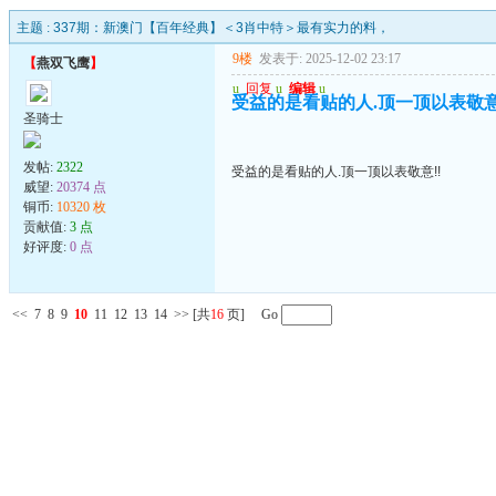
主题 :
337期：新澳门【百年经典】＜3肖中特＞最有实力的料，
9楼
发表于: 2025-12-02 23:17
【
燕双飞鹰
】
u
回复
u
编辑
u
受益的是看贴的人.顶一顶以表敬意
圣骑士
发帖:
2322
受益的是看贴的人.顶一顶以表敬意!!
威望:
20374 点
铜币:
10320 枚
贡献值:
3 点
好评度:
0 点
<<
7
8
9
10
11
12
13
14
>>
[共
16
页] Go