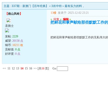
主题 :
337期：新澳门【百年经典】＜3肖中特＞最有实力的料，
13楼
发表于: 2025-12-02 23:21
【
南山风铃
】
u
回复
u
编辑
u
把鲜花和掌声献给那些默默工作
圣骑士
发帖:
2229
把鲜花和掌声献给那些默默工作的无私伟大
威望:
20158 点
铜币:
10211 枚
贡献值:
0 点
好评度:
0 点
<<
11
12
13
14
15
16
>>
[共
16
页] Go