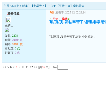
主题 :
337期：新澳门【龙霸天下】━◇★【平特一肖】赚钱最多！
7楼
发表于: 2025-12-02 23:14
【
格格情爱
】
u
回复
u
编辑
u
顶,顶,顶,,发帖辛苦了.谢谢,非常感
圣骑士
发帖:
2278
顶,顶,顶,,发帖辛苦了.谢谢,非常感谢。
威望:
20106 点
铜币:
10185 枚
贡献值:
0 点
好评度:
0 点
<<
5
6
7
8
9
10
11
12
>>
[共
16
页] Go