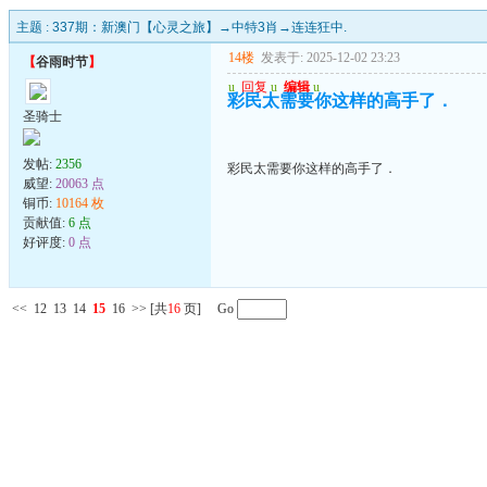
主题 :
337期：新澳门【心灵之旅】→中特3肖→连连狂中.
14楼
发表于: 2025-12-02 23:23
【
谷雨时节
】
u
回复
u
编辑
u
彩民太需要你这样的高手了．
圣骑士
发帖:
2356
彩民太需要你这样的高手了．
威望:
20063 点
铜币:
10164 枚
贡献值:
6 点
好评度:
0 点
<<
12
13
14
15
16
>>
[共
16
页] Go