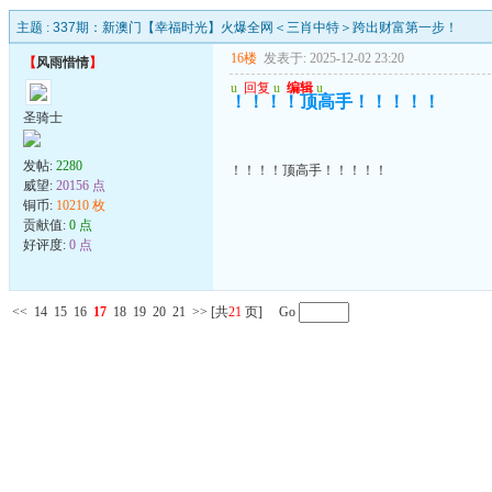
主题 :
337期：新澳门【幸福时光】火爆全网＜三肖中特＞跨出财富第一步！
16楼
发表于: 2025-12-02 23:20
【
风雨惜情
】
u
回复
u
编辑
u
！！！！顶高手！！！！！
圣骑士
发帖:
2280
！！！！顶高手！！！！！
威望:
20156 点
铜币:
10210 枚
贡献值:
0 点
好评度:
0 点
<<
14
15
16
17
18
19
20
21
>>
[共
21
页] Go